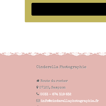
Cinderella Photographie
Route du rocher
07120,
Sampzon
0033 - 674 319 632
info@cinderellaphotographie.fr