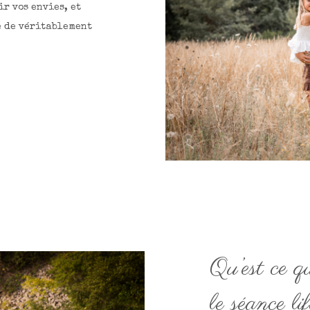
ir vos envies, et
e de véritablement
Qu’est ce q
le séance li