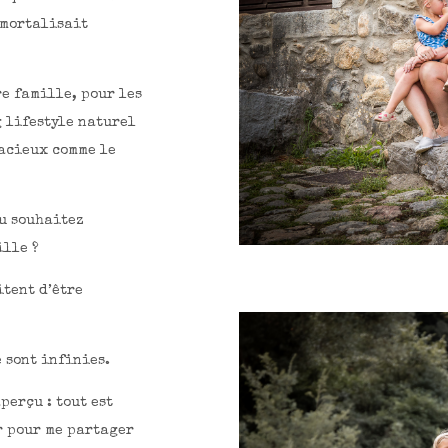
mmortalisait
re famille, pour les
g lifestyle naturel
dacieux comme le
u souhaitez
ille ?
itent d’être
e sont infinies.
perçu : tout est
er pour me partager